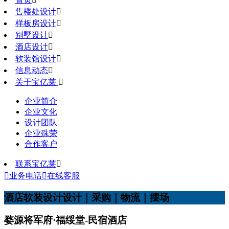
售楼处设计

样板房设计

别墅设计

酒店设计

软装馆设计

信息动态

关于宝亿莱

企业简介
企业文化
设计团队
企业殊荣
合作客户
联系宝亿莱


业务电话

在线客服
酒店软装设计
设计｜采购｜物流｜摆场
婺源将军府·福绥堂-民宿酒店