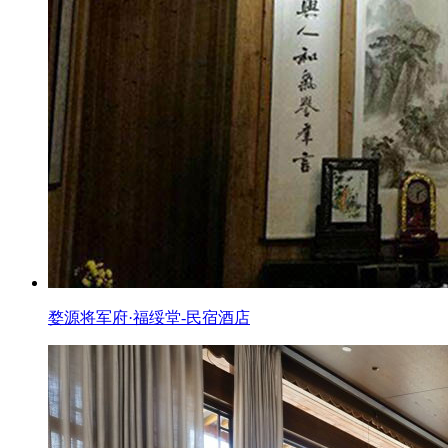
婺源将军府·福绥堂-民宿酒店