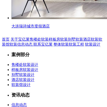
大连瑞诗城市度假酒店
首页
关于宝亿莱
售楼处软装
样板房软装
别墅软装
酒店软装
软
装馆软装
信息动态
联系宝亿莱
整体软装
软装工程
软装设计
案例部分
售楼处软装设计
样板房软装设计
别墅软装设计
酒店软装设计
软装馆设计
资讯动态
信息动态