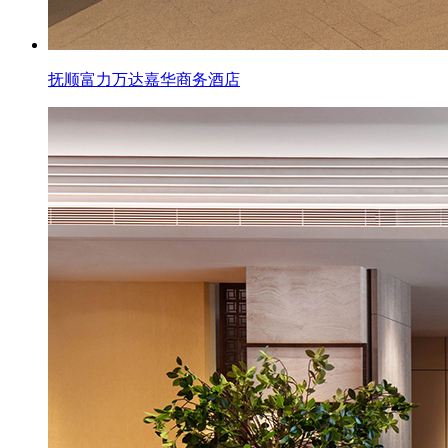
抚顺富力万达嘉华商务酒店